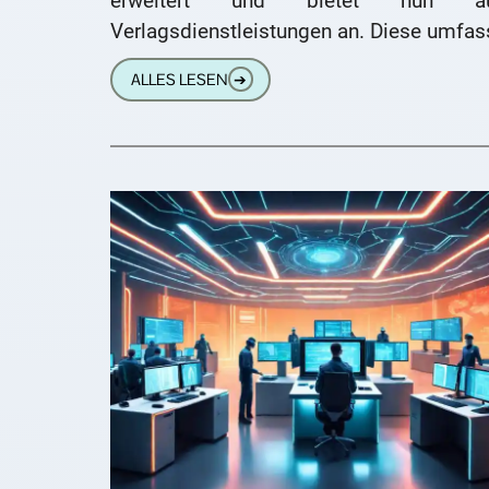
erweitert und bietet nun a
Verlagsdienstleistungen an. Diese umfas
ein breites Spektrum an Services, die
ALLES LESEN
➔
Peter Wilhelm ermöglichen, seine We
professionell aufzubereiten und zu