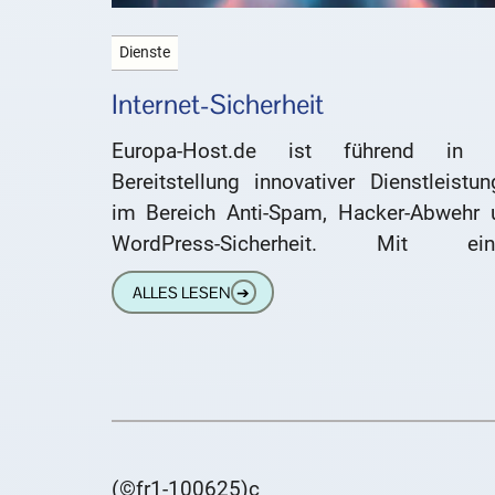
Dienste
Internet-Sicherheit
Europa-Host.de ist führend in 
Bereitstellung innovativer Dienstleistu
im Bereich Anti-Spam, Hacker-Abwehr 
WordPress-Sicherheit. Mit ei
zukunftsorientierten Ansatz nutzt 
ALLES LESEN
➔
Unternehmen fortschrittliche Technolog
und Methoden, um sowohl individuelle 
auch
(©fr1-100625)c