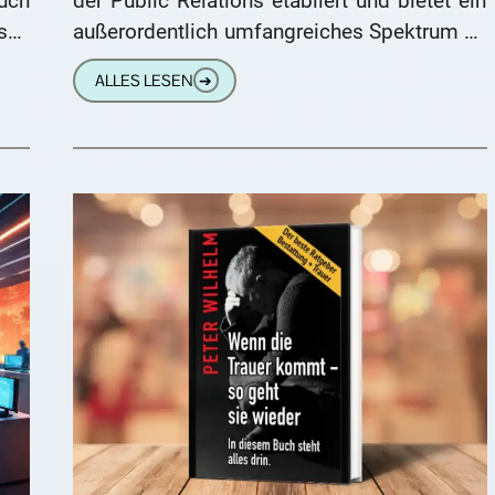
uch
der Public Relations etabliert und bietet ein
sen
außerordentlich umfangreiches Spektrum an
 es
PR-Dienstleistungen an. Besonders
ALLES LESEN
➔
rke
hervorzuheben sind dabei die
maßgeschneiderten Services