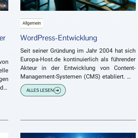
Allgemein
er
WordPress-Entwicklung
Seit seiner Gründung im Jahr 2004 hat sich
Europa-Host.de kontinuierlich als führender
 von
Akteur in der Entwicklung von Content-
lle
Management-Systemen (CMS) etabliert. Mit
gen
einem tiefen Verständnis für die
der
ALLES LESEN
➔
Bedürfnisse moderner Webseitengestaltung
den
und