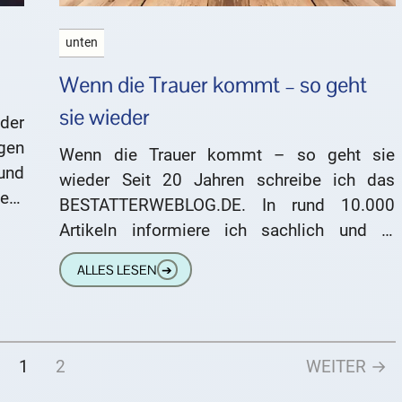
unten
Wenn die Trauer kommt – so geht
sie wieder
der
ngen
Wenn die Trauer kommt – so geht sie
und
wieder Seit 20 Jahren schreibe ich das
nem
BESTATTERWEBLOG.DE. In rund 10.000
das
Artikeln informiere ich sachlich und in
ien
unterhaltsamer Form über die Themen
ALLES LESEN
➔
als
1
2
WEITER →