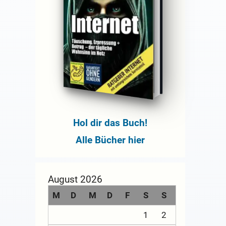
Hol dir das Buch!
Alle Bücher hier
August 2026
M
D
M
D
F
S
S
1
2