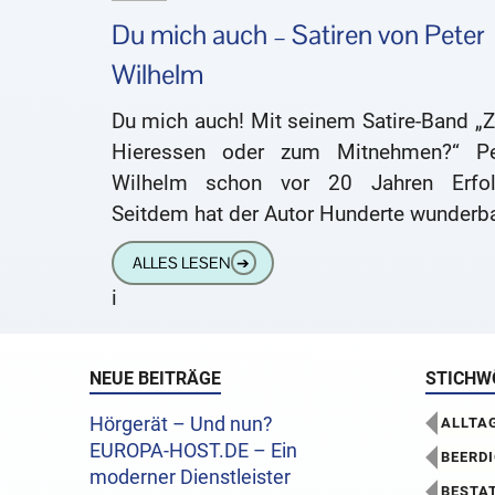
Du mich auch – Satiren von Peter
Wilhelm
Du mich auch! Mit seinem Satire-Band „
Hieressen oder zum Mitnehmen?“ Pe
Wilhelm schon vor 20 Jahren Erfol
Seitdem hat der Autor Hunderte wunderba
humoristischer Familiengeschich
ALLES LESEN
➔
verfasst. Das 20-jährige Jubiläum
i
NEUE BEITRÄGE
STICHW
Hörgerät – Und nun?
ALLTA
EUROPA-HOST.DE – Ein
BEERD
moderner Dienstleister
BESTA