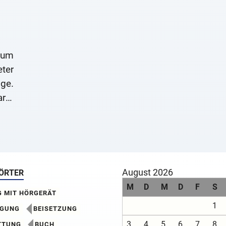
Zum
ter
ge.
rer
ten
August 2026
ÖRTER
M
D
M
D
F
S
G MIT HÖRGERÄT
1
IGUNG
BEISETZUNG
3
4
5
6
7
8
TTUNG
BUCH