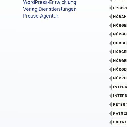
WordPress-Entwicklung
CYBER
Verlag Dienstleistungen
Presse-Agentur
HÖRAK
HÖRGE
HÖRGE
HÖRGE
HÖRGE
HÖRGE
HÖRGE
HÖRVE
INTERN
INTER
PETER
RATGE
SCHWE