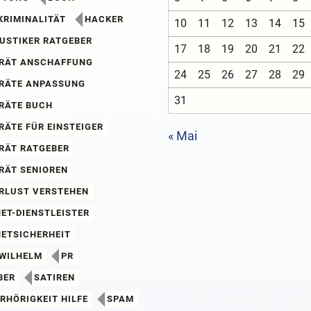
KRIMINALITÄT
HACKER
10
11
12
13
14
15
USTIKER RATGEBER
17
18
19
20
21
22
RÄT ANSCHAFFUNG
24
25
26
27
28
29
RÄTE ANPASSUNG
31
RÄTE BUCH
RÄTE FÜR EINSTEIGER
« Mai
RÄT RATGEBER
RÄT SENIOREN
RLUST VERSTEHEN
ET-DIENSTLEISTER
NETSICHERHEIT
 WILHELM
PR
BER
SATIREN
RHÖRIGKEIT HILFE
SPAM